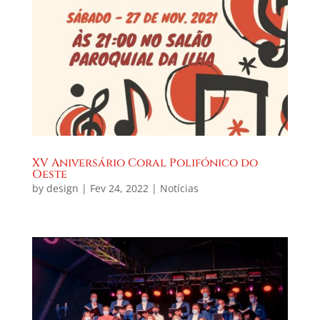
XV Aniversário Coral Polifónico do
Oeste
by
design
|
Fev 24, 2022
|
Notícias