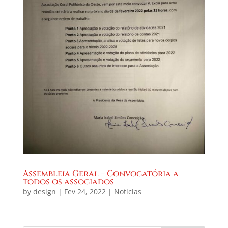
Assembleia Geral – Convocatória a
todos os associados
by
design
|
Fev 24, 2022
|
Notícias